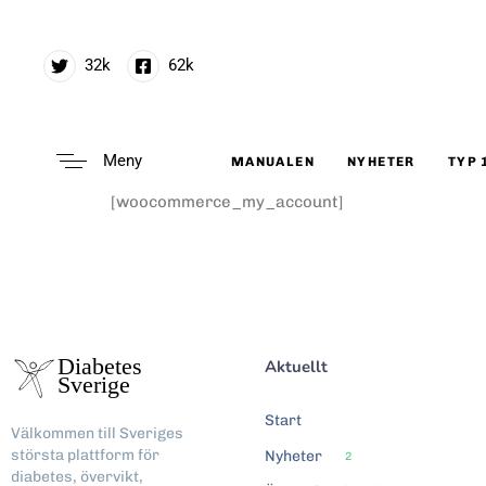
32k
62k
Meny
MANUALEN
NYHETER
TYP 
Type and hit enter
[woocommerce_my_account]
Aktuellt
Start
Välkommen till Sveriges
största plattform för
Nyheter
2
diabetes, övervikt,