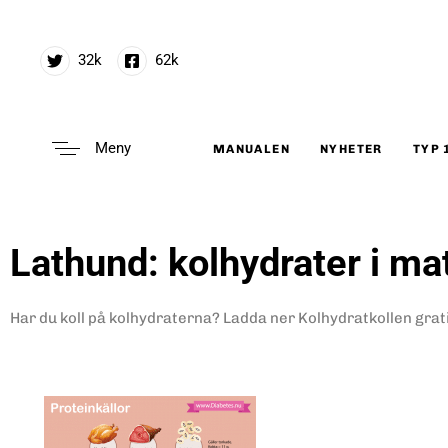
32k
62k
Meny
MANUALEN
NYHETER
TYP 
Type and hit enter
Lathund: kolhydrater i ma
Har du koll på kolhydraterna? Ladda ner Kolhydratkollen gratis!