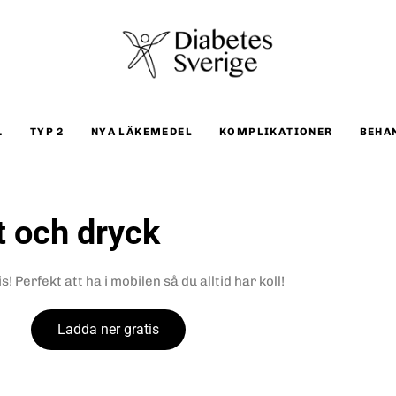
1
TYP 2
NYA LÄKEMEDEL
KOMPLIKATIONER
BEHA
t och dryck
 Perfekt att ha i mobilen så du alltid har koll!
Ladda ner gratis