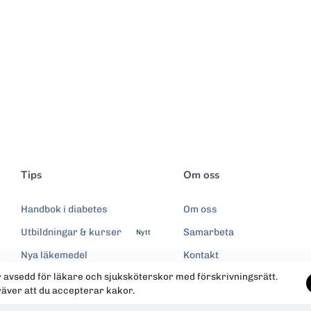
Tips
Om oss
Handbok i diabetes
Om oss
Utbildningar & kurser
Samarbeta
Nytt
Nya läkemedel
Kontakt
r avsedd för läkare och sjuksköterskor med förskrivningsrätt.
Integritetspolicy
räver att du accepterar kakor.