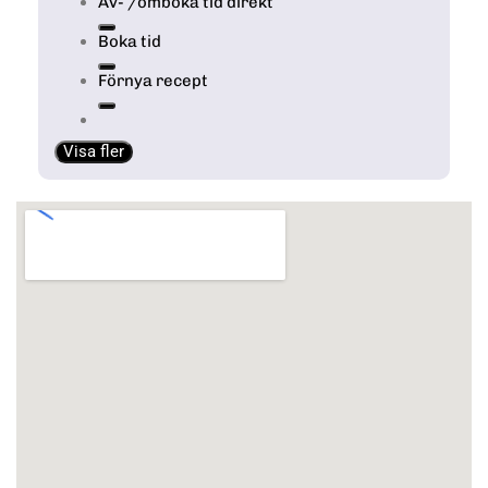
Av- /omboka tid direkt
Boka tid
Förnya recept
Visa fler