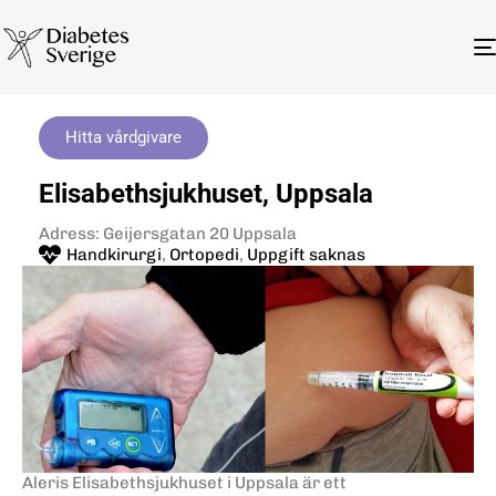
Hitta vårdgivare
Elisabethsjukhuset, Uppsala
Adress: Geijersgatan 20 Uppsala
Handkirurgi
,
Ortopedi
,
Uppgift saknas
Aleris Elisabethsjukhuset i Uppsala är ett