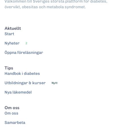
Välkommen till Sveriges största plattform för diabetes,
övervikt, obesitas och metabola syndromet.
Aktuellt
Start
Nyheter
2
Öppna föreläsningar
Tips
Handbok i diabetes
Utbildningar & kurser
Nytt
Nya läkemedel
Om oss
Om oss
Samarbeta