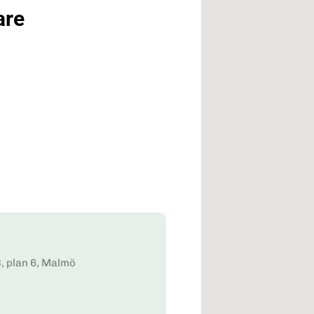
are
B, plan 6, Malmö