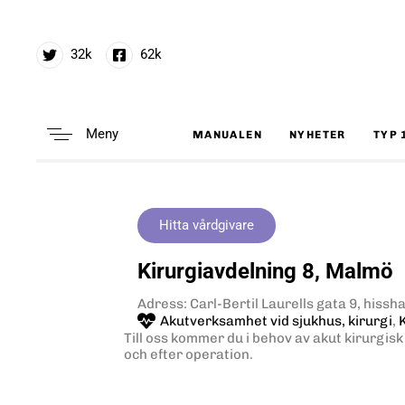
32k
62k
Meny
MANUALEN
NYHETER
TYP 
Type and hit enter
Hitta vårdgivare
Kirurgiavdelning 8, Malmö
Adress: Carl-Bertil Laurells gata 9, hissha
Akutverksamhet vid sjukhus, kirurgi
,
Till oss kommer du i behov av akut kirurgisk
och efter operation.