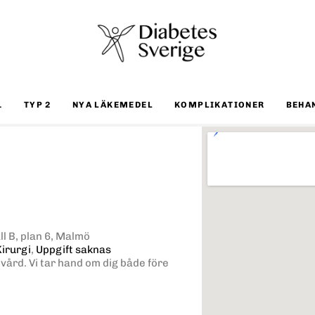
1
TYP 2
NYA LÄKEMEDEL
KOMPLIKATIONER
BEHA
ll B, plan 6, Malmö
Kirurgi
,
Uppgift saknas
 vård. Vi tar hand om dig både före