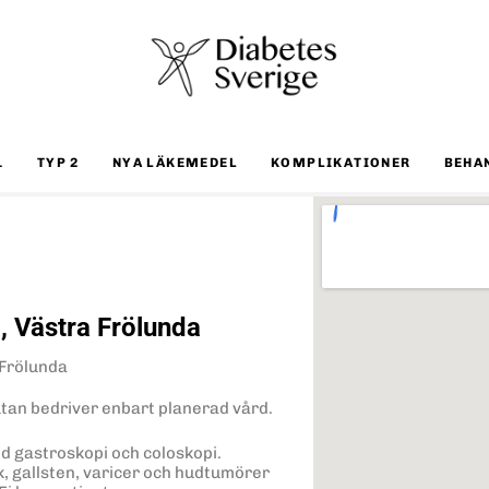
1
TYP 2
NYA LÄKEMEDEL
KOMPLIKATIONER
BEHA
, Västra Frölunda
 Frölunda
tan bedriver enbart planerad vård.
d gastroskopi och coloskopi.
k, gallsten, varicer och hudtumörer