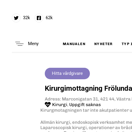
32k
62k
Meny
MANUALEN
NYHETER
TYP 
Type and hit enter
Hitta vårdgivare
Kirurgimottagning Frölunda
Adress: Marconigatan 31, 421 44, Västra
Kirurgi
,
Uppgift saknas
Kirurgmotagningen tar inte akutpatienter u
Allmän kirurgi, endoskopisk verksamhet me
Laparoscopisk kirurgi, operationer av bråc