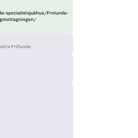
a-specialistsjukhus/Frolunda-
rgmottagningen/
ästra Frölunda