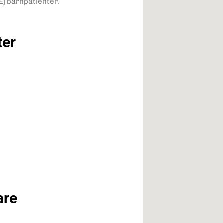
Ej barnpatienter.
ter
are