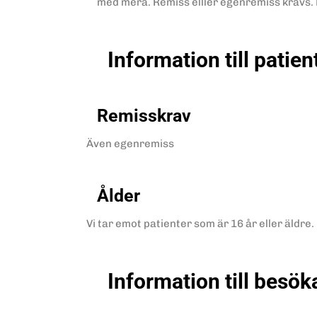
med mera. Remiss elller egenremiss krävs. 
Information till patien
Remisskrav
Även egenremiss
Ålder
Vi tar emot patienter som är 16 år eller äldre.
Information till besök