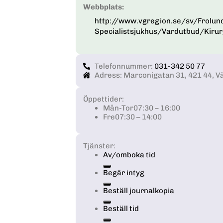
Webbplats:
http://www.vgregion.se/sv/Frolund
Specialistsjukhus/Vardutbud/Kiru
Telefonnummer:
031-342 50 77
Adress: Marconigatan 31, 421 44, V
Öppettider:
Mån-Tor
07:30 – 16:00
Fre
07:30 – 14:00
Tjänster:
Av/omboka tid
Begär intyg
Beställ journalkopia
Beställ tid