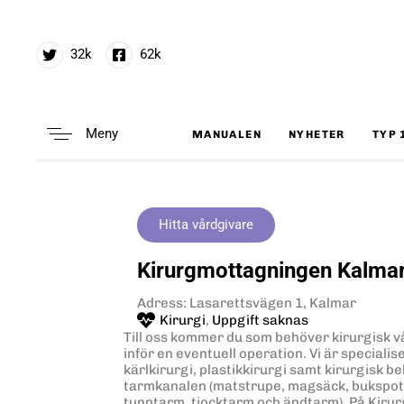
32k
62k
Meny
MANUALEN
NYHETER
TYP 
Type and hit enter
Hitta vårdgivare
Kirurgmottagningen Kalma
Adress: Lasarettsvägen 1, Kalmar
Kirurgi
,
Uppgift saknas
Till oss kommer du som behöver kirurgisk 
inför en eventuell operation. Vi är speciali
kärlkirurgi, plastikkirurgi samt kirurgisk 
tarmkanalen (matstrupe, magsäck, bukspott
tunntarm, tjocktarm och ändtarm). På Kiru