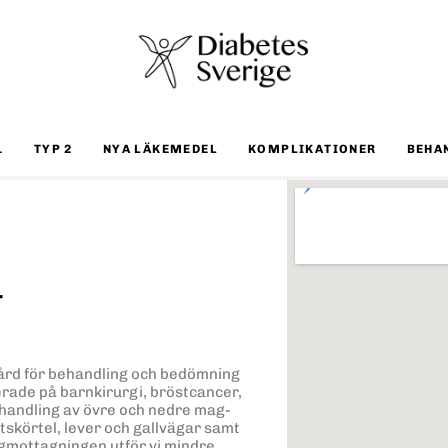
1
TYP 2
NYA LÄKEMEDEL
KOMPLIKATIONER
BEHA
r
vård för behandling och bedömning
serade på barnkirurgi, bröstcancer,
behandling av övre och nedre mag-
skörtel, lever och gallvägar samt
rgmottagningen utför vi mindre