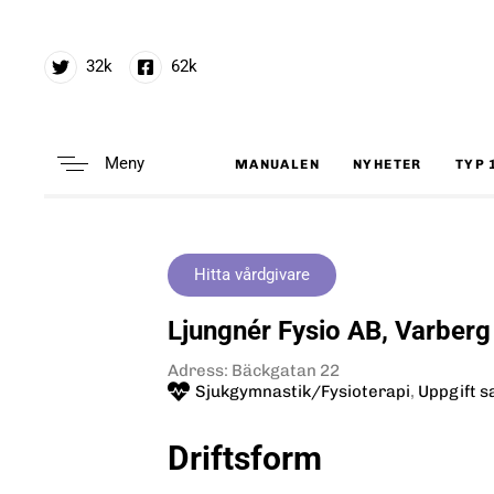
32k
62k
Meny
MANUALEN
NYHETER
TYP 
Type and hit enter
Hitta vårdgivare
Ljungnér Fysio AB, Varberg
Adress: Bäckgatan 22
Sjukgymnastik/Fysioterapi
,
Uppgift s
Driftsform