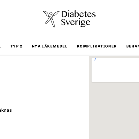
1
TYP 2
NYA LÄKEMEDEL
KOMPLIKATIONER
BEHA
aknas