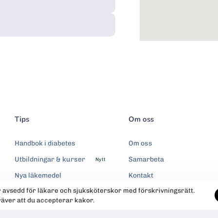
Tips
Om oss
Handbok i diabetes
Om oss
Utbildningar & kurser
Samarbeta
Nytt
Nya läkemedel
Kontakt
r avsedd för läkare och sjuksköterskor med förskrivningsrätt.
Integritetspolicy
räver att du accepterar kakor.