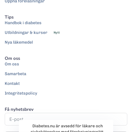
Öppna föreläsningar
Tips
Handbok i diabetes
Utbildningar & kurser
Nytt
Nya läkemedel
Om oss
Om oss
Samarbeta
Kontakt
Integritetspolicy
Få nyhetsbrev
Diabetes.nu är avsedd för läkare och
sjuksköterskor med förskrivningsrätt.