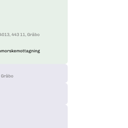
013, 443 11, Gråbo
nmorskemottagning
, Gråbo