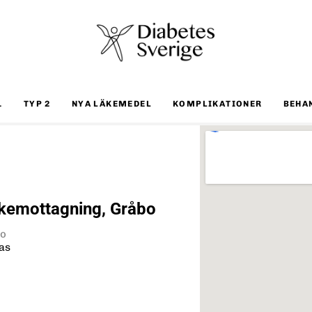
1
TYP 2
NYA LÄKEMEDEL
KOMPLIKATIONER
BEHA
kemottagning, Gråbo
bo
as