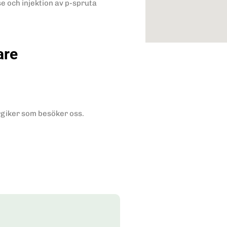
 och injektion av p-spruta
are
ergiker som besöker oss.