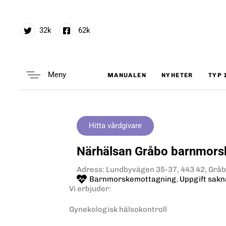
32k
62k
Meny
MANUALEN
NYHETER
TYP 
Type and hit enter
Hitta vårdgivare
Närhälsan Gråbo barnmors
Adress: Lundbyvägen 35-37, 443 42, Grå
Barnmorskemottagning
,
Uppgift sakn
Vi erbjuder:
Gynekologisk hälsokontroll