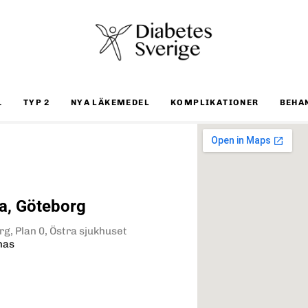
1
TYP 2
NYA LÄKEMEDEL
KOMPLIKATIONER
BEHA
a, Göteborg
g, Plan 0, Östra sjukhuset
nas