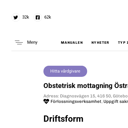
32k
62k
Meny
MANUALEN
NYHETER
TYP 
Type and hit enter
Hitta vårdgivare
Obstetrisk mottagning Östr
Adress: Diagnosvägen 15, 416 50, Götebor
Förlossningsverksamhet
,
Uppgift sak
Driftsform