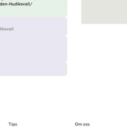
den-Hudiksvall/
iksvall
Tips
Om oss