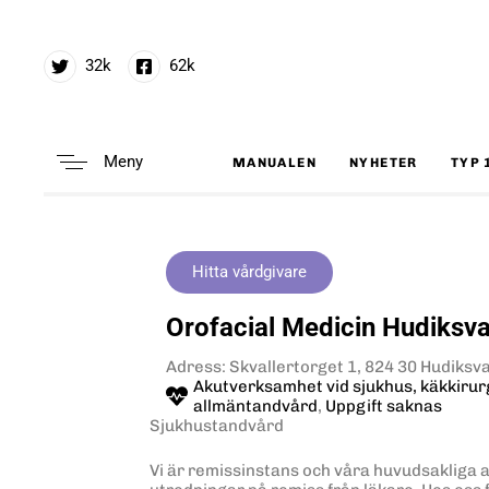
32k
62k
Meny
MANUALEN
NYHETER
TYP 
Type and hit enter
Hitta vårdgivare
Orofacial Medicin Hudiksva
Adress: Skvallertorget 1, 824 30 Hudiksva
Akutverksamhet vid sjukhus, käkkirur
allmäntandvård
,
Uppgift saknas
Sjukhustandvård
Vi är remissinstans och våra huvudsakliga