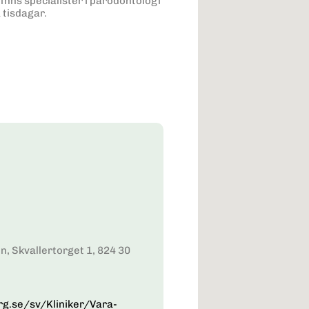
inns specialister i parodontologi
 tisdagar.
n, Skvallertorget 1, 824 30
g.se/sv/Kliniker/Vara-