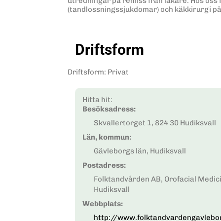
utredningar på remiss från läkare. Hos oss f
(tandlossningssjukdomar) och käkkirurgi på
Driftsform
Driftsform
:
Privat
Hitta hit:
Besöksadress:
Skvallertorget 1, 824 30 Hudiksvall
Län, kommun:
Gävleborgs län, Hudiksvall
Postadress:
Folktandvården AB, Orofacial Medici
Hudiksvall
Webbplats:
http://www.folktandvardengavlebor