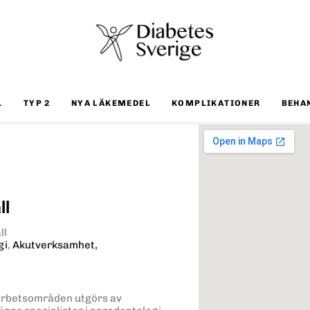
1
TYP 2
NYA LÄKEMEDEL
KOMPLIKATIONER
BEHA
ll
ll
gi
,
Akutverksamhet,
 arbetsområden utgörs av