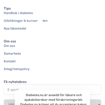
Tips
Handbok i diabetes
Utbildningar & kurser
Nytt
Nya läkemedel
Om oss
Om oss
Samarbeta
Kontakt
Integritetspolicy
Få nyhetsbrev
Diabetes.nu är avsedd för läkare och
sjuksköterskor med förskrivningsrätt.
Diabetes.nu kräver att du accepterar kakor.