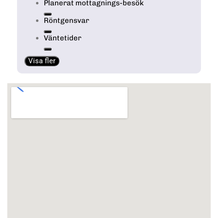
Planerat mottagnings-besök
Röntgensvar
Väntetider
Visa fler