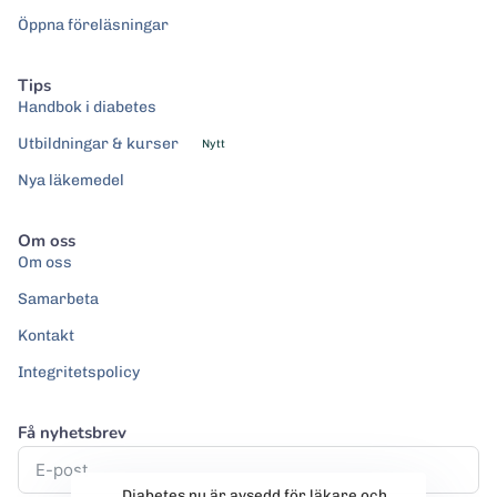
Öppna föreläsningar
Tips
Handbok i diabetes
Utbildningar & kurser
Nytt
Nya läkemedel
Om oss
Om oss
Samarbeta
Kontakt
Integritetspolicy
Få nyhetsbrev
Diabetes.nu är avsedd för läkare och