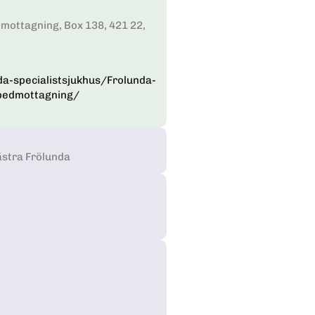
mottagning, Box 138, 421 22,
a-specialistsjukhus/Frolunda-
pedmottagning/
ästra Frölunda