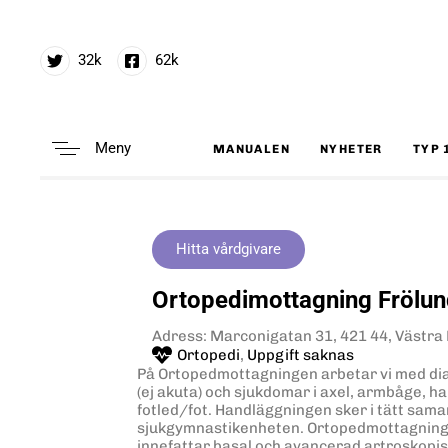
32k
62k
Meny
MANUALEN
NYHETER
TYP 
Type and hit enter
Hitta vårdgivare
Ortopedimottagning Frölun
Adress: Marconigatan 31, 421 44, Västra
Ortopedi
,
Uppgift saknas
På Ortopedmottagningen arbetar vi med dia
(ej akuta) och sjukdomar i axel, armbåge, h
fotled/fot. Handläggningen sker i tätt sa
sjukgymnastikenheten. Ortopedmottagnin
innefattar basal och avancerad artroskopisk