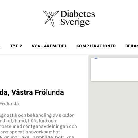
1
TYP 2
NYA LÄKEMEDEL
KOMPLIKATIONER
BEHA
da, Västra Frölunda
 Frölunda
gnostik och behandling av skador
andled/hand, höft, knä och
marbete med röntgenavdelningen och
gens operationsverksamhet
 kirurgi i axel, armbåge, höft, knä