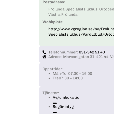
Postadress:
Frölunda Specialistsjukhus, Ortoped
Västra Frölunda
Webbplats:
http://www.vgregion.se/sv/Frolund
Specialistsjukhus/Vardutbud/Orto
Telefonnummer:
031-342 51 40
Adress: Marconigatan 31, 421 44, V
Öppettider:
Mån-Tor
07:30 – 16:00
Fre
07:30 – 14:00
Tjänster:
Av/omboka tid
Begär intyg