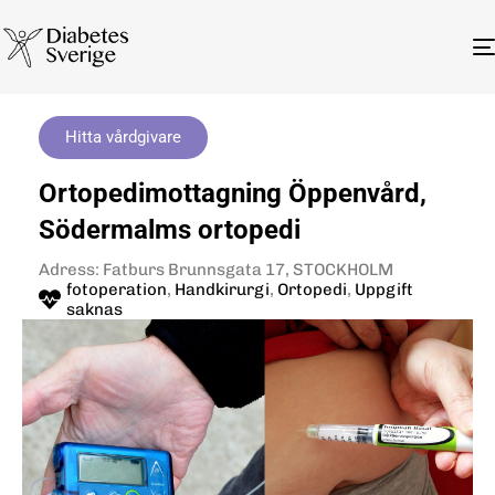
Hitta vårdgivare
Ortopedimottagning Öppenvård,
Södermalms ortopedi
Adress: Fatburs Brunnsgata 17, STOCKHOLM
fotoperation
,
Handkirurgi
,
Ortopedi
,
Uppgift
saknas