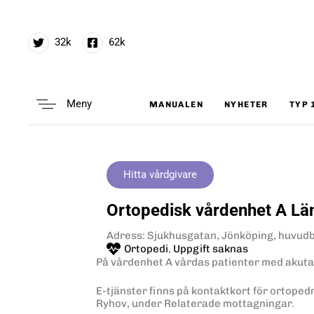
32k
62k
Meny
MANUALEN
NYHETER
TYP 
Type and hit enter
Hitta vårdgivare
Ortopedisk vårdenhet A Lä
Adress: Sjukhusgatan, Jönköping, huvud
Ortopedi
,
Uppgift saknas
På vårdenhet A vårdas patienter med akuta
E-tjänster finns på kontaktkort för ortope
Ryhov, under Relaterade mottagningar.