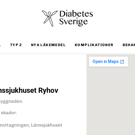
1
TYP 2
NYA LÄKEMEDEL
KOMPLIKATIONER
BEHA
nssjukhuset Ryhov
byggnaden.
 skador.
dmottagningen, Länssjukhuset