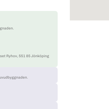
ggnaden.
set Ryhov, 551 85 Jönköping
huvudbyggnaden.