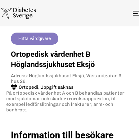
Hitta vårdgivare
Ortopedisk vårdenhet B
Höglandssjukhuset Eksjö
Adress: Höglandssjukhuset Eksjö, Västanågatan 9,
hus 26.
Ortopedi
,
Uppgift saknas
På ortopedisk vårdenhet A och B behandlas patienter
med sjukdomar och skador i rörelseapparaten, till
exempel ledförslitningar och frakturer, arm- och
benbrott.
Information till besökare