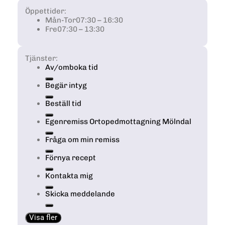
Öppettider:
Mån-Tor
07:30 – 16:30
Fre
07:30 – 13:30
Tjänster:
Av/omboka tid
Begär intyg
Beställ tid
Egenremiss Ortopedmottagning Mölndal
Fråga om min remiss
Förnya recept
Kontakta mig
Skicka meddelande
Visa fler