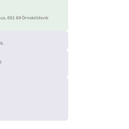
us, 891 89 Örnsköldsvik
k.
3