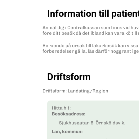
Information till patien
Anmäl dig i Centralkassan som finns vid hu
före ditt besök då det ibland kan vara kö til
Beroende på orsak till läkarbesök kan vissa
förberedelser gälla, läs därför noggrant ige
Driftsform
Driftsform
:
Landsting/Region
Hitta hit:
Besöksadress:
Sjukhusgatan 8, Örnsköldsvik.
Län, kommun: