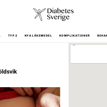
1
TYP 2
NYA LÄKEMEDEL
KOMPLIKATIONER
BEHA
ldsvik