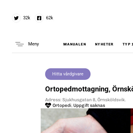
32k
62k
Meny
MANUALEN
NYHETER
TYP 
Type and hit enter
Hitta vårdgivare
Ortopedmottagning, Örnskö
Adress: Sjukhusgatan 8, Örnsköldsvik.
Ortopedi
,
Uppgift saknas