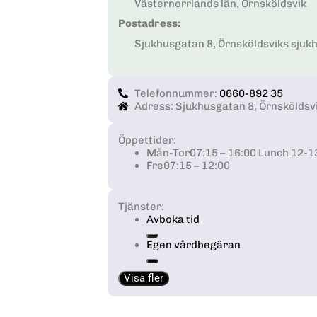
Västernorrlands län, Örnsköldsvik
Postadress:
Sjukhusgatan 8, Örnsköldsviks sjukh
Telefonnummer:
0660-892 35
Adress: Sjukhusgatan 8, Örnsköldsvi
Öppettider:
Mån-Tor
07:15 – 16:00 Lunch 12-1
Fre
07:15 – 12:00
Tjänster:
Avboka tid
Egen vårdbegäran
Visa fler