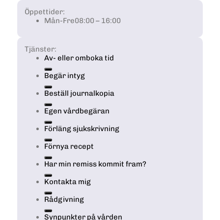
Öppettider:
Mån-Fre
08:00 – 16:00
Tjänster:
Av- eller omboka tid
Begär intyg
Beställ journalkopia
Egen vårdbegäran
Förläng sjukskrivning
Förnya recept
Har min remiss kommit fram?
Kontakta mig
Rådgivning
Synpunkter på vården