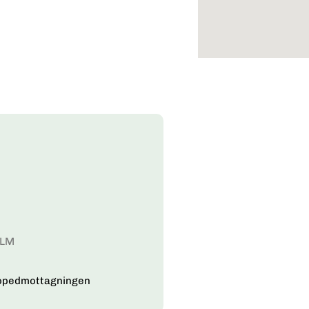
OLM
topedmottagningen