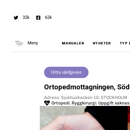
32k
62k
Meny
MANUALEN
NYHETER
TYP 
Type and hit enter
Hitta vårdgivare
Ortopedmottagningen, Söd
Adress: Sjukhusbacken 10, STOCKHOLM
Ortopedi
,
Ryggkirurgi
,
Uppgift saknas