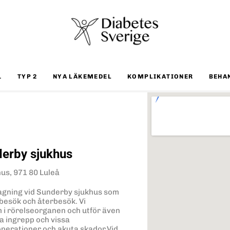
1
TYP 2
NYA LÄKEMEDEL
KOMPLIKATIONER
BEHA
erby sjukhus
us, 971 80 Luleå
agning vid Sunderby sjukhus som
besök och återbesök. Vi
 i rörelseorganen och utför även
a ingrepp och vissa
operationer och akuta skador.Vid