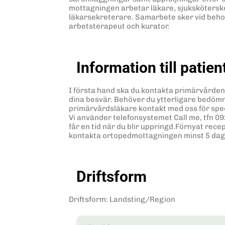
mottagningen arbetar läkare, sjukskötersk
läkarsekreterare. Samarbete sker vid beh
arbetsterapeut och kurator.
Information till patien
I första hand ska du kontakta primärvårde
dina besvär. Behöver du ytterligare bedömn
primärvårdsläkare kontakt med oss för spec
Vi använder telefonsystemet Call me, tfn 092
får en tid när du blir uppringd.Förnyat rece
kontakta ortopedmottagningen minst 5 daga
Driftsform
Driftsform
:
Landsting/Region