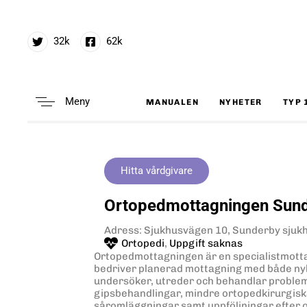
32k
62k
Meny
MANUALEN
NYHETER
TYP 
Type and hit enter
Hitta vårdgivare
Ortopedmottagningen Sund
Adress: Sjukhusvägen 10, Sunderby sjukh
Ortopedi
,
Uppgift saknas
Ortopedmottagningen är en specialistmott
bedriver planerad mottagning med både ny
undersöker, utreder och behandlar problem
gipsbehandlingar, mindre ortopedkirurgisk
såromläggningar samt uppföljningar efter 