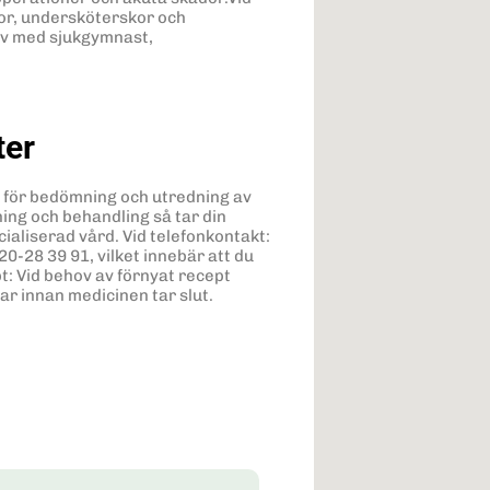
or, undersköterskor och
ov med sjukgymnast,
ter
n för bedömning och utredning av
ing och behandling så tar din
ialiserad vård. Vid telefonkontakt:
0-28 39 91, vilket innebär att du
pt: Vid behov av förnyat recept
r innan medicinen tar slut.