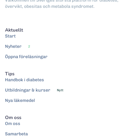
Välkommen till Sveriges största plattform för diabetes,
övervikt, obesitas och metabola syndromet.
Aktuellt
Start
Nyheter
2
Öppna föreläsningar
Tips
Handbok i diabetes
Utbildningar & kurser
Nytt
Nya läkemedel
Om oss
Om oss
Samarbeta