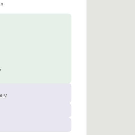
an
e
HOLM