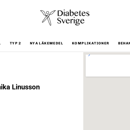
1
TYP 2
NYA LÄKEMEDEL
KOMPLIKATIONER
BEHA
ika Linusson