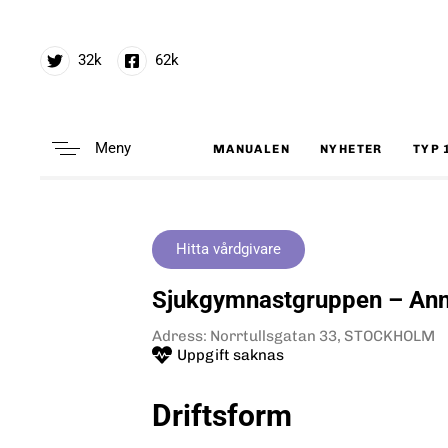
32k
62k
Meny
MANUALEN
NYHETER
TYP 
Type and hit enter
Hitta vårdgivare
Sjukgymnastgruppen – Ann
Adress: Norrtullsgatan 33, STOCKHOLM
Uppgift saknas
Driftsform