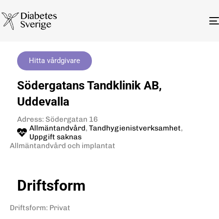
Hitta vårdgivare
Södergatans Tandklinik AB,
Uddevalla
Adress: Södergatan 16
Allmäntandvård
,
Tandhygienistverksamhet
,
Uppgift saknas
Allmäntandvård och implantat
Driftsform
Driftsform
:
Privat