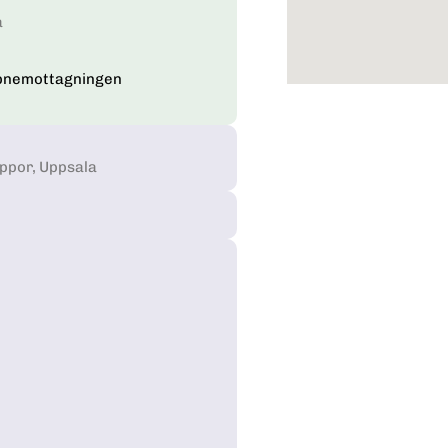
a
pnemottagningen
appor, Uppsala