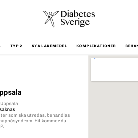
1
TYP 2
NYA LÄKEMEDEL
KOMPLIKATIONER
BEHA
ppsala
 Uppsala
 saknas
ter som ska utredas, behandlas
sömnapnésyndrom. Hit kommer du
P.