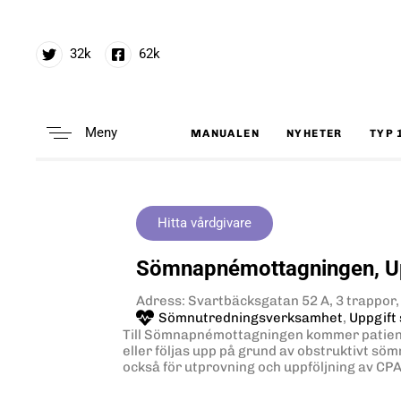
32k
62k
Meny
MANUALEN
NYHETER
TYP 
Type and hit enter
Hitta vårdgivare
Sömnapnémottagningen, U
Adress: Svartbäcksgatan 52 A, 3 trappor,
Sömnutredningsverksamhet
,
Uppgift
Till Sömnapnémottagningen kommer patien
eller följas upp på grund av obstruktivt 
också för utprovning och uppföljning av CPA