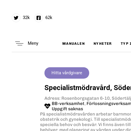
32k
62k
Meny
MANUALEN
NYHETER
TYP 
Type and hit enter
Hitta vårdgivare
Specialistmödravård, Söder
Adress: Rosenborgsgatan 6-10, Södertäl
BB-verksamhet
,
Förlossningsverksa
Uppgift saknas
På specialistmödravården arbetar barnmors
obstetrik och gynekologi. Till specialist
speciella behov och besvär. Vi finns även ti
behöver, med planering av vården under din