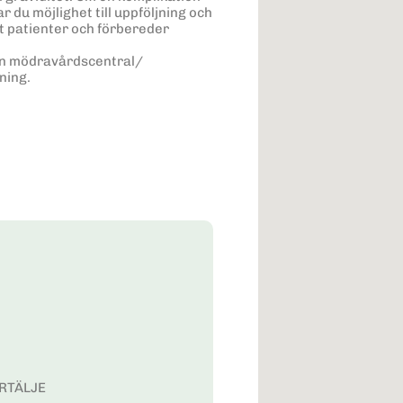
du möjlighet till uppföljning och
ot patienter och förbereder
rån mödravårdscentral/
ning.
ERTÄLJE