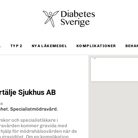
1
TYP 2
NYA LÄKEMEDEL
KOMPLIKATIONER
BEHA
tälje Sjukhus AB
je
mhet
,
Specialistmödravård
,
kor och specialistläkare i
mödravården kommer gravida med
ll hjälp för mödrahälsovården när de
 graviditet. Om en komplikation