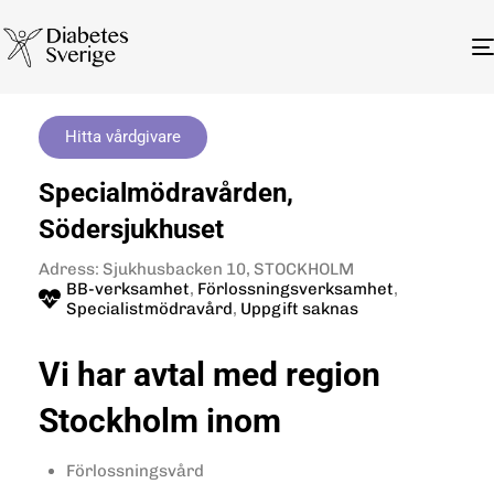
Hitta vårdgivare
Specialmödravården,
Södersjukhuset
Adress: Sjukhusbacken 10, STOCKHOLM
BB-verksamhet
,
Förlossningsverksamhet
,
Specialistmödravård
,
Uppgift saknas
Vi har avtal med region
Stockholm inom
Förlossningsvård