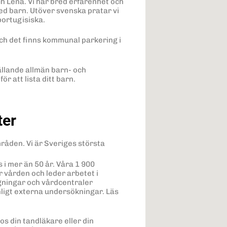
h Lena. Vi har bred erfarenhet och
d barn. Utöver svenska pratar vi
portugisiska.
ch det finns kommunal parkering i
ällande allmän barn- och
 att lista ditt barn.
ter
mråden. Vi är Sveriges största
 i mer än 50 år. Våra 1 900
 vården och leder arbetet i
gningar och vårdcentraler
igt externa undersökningar. Läs
os din tandläkare eller din