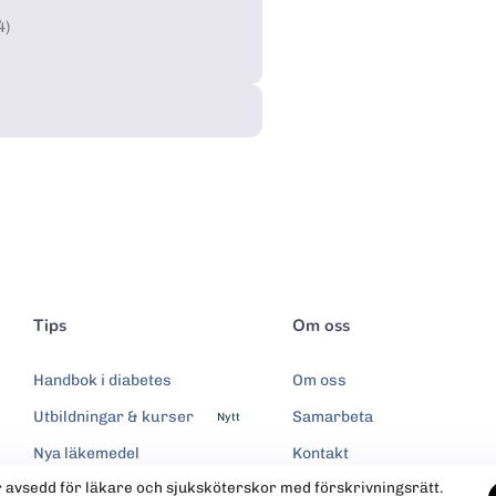
4)
Tips
Om oss
Handbok i diabetes
Om oss
Utbildningar & kurser
Samarbeta
Nytt
Nya läkemedel
Kontakt
r avsedd för läkare och sjuksköterskor med förskrivningsrätt.
Integritetspolicy