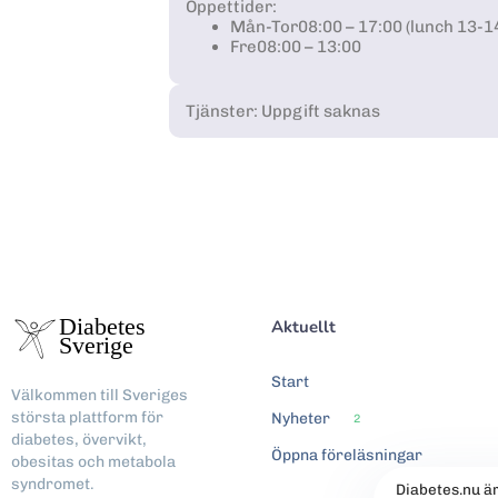
Öppettider:
Mån-Tor
08:00 – 17:00 (lunch 13-1
Fre
08:00 – 13:00
Tjänster: Uppgift saknas
Aktuellt
Start
Välkommen till Sveriges
största plattform för
Nyheter
2
diabetes, övervikt,
Öppna föreläsningar
obesitas och metabola
syndromet.
Diabetes.nu ä