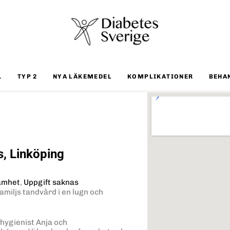
1
TYP 2
NYA LÄKEMEDEL
KOMPLIKATIONER
BEHA
, Linköping
amhet
,
Uppgift saknas
familjs tandvård i en lugn och
hygienist Anja och