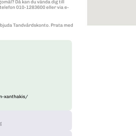
gomål? Då kan du vända dig till
elefon 010-1283600 eller via e-
 erbjuda Tandvårdskonto. Prata med
n-xanthakis/
g