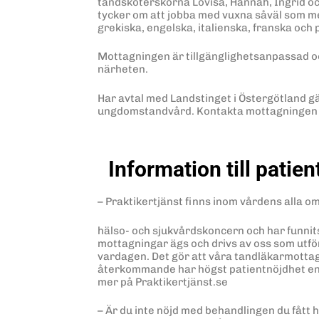
tandsköterskorna Lovisa, Hannah, Ingrid oc
tycker om att jobba med vuxna såväl som me
grekiska, engelska, italienska, franska och 
Mottagningen är tillgänglighetsanpassad o
närheten.
Har avtal med Landstinget i Östergötland g
ungdomstandvård. Kontakta mottagningen för
Information till patien
– Praktikertjänst finns inom vårdens alla o
hälso- och sjukvårdskoncern och har funnits
mottagningar ägs och drivs av oss som utför
vardagen. Det gör att våra tandläkarmotta
återkommande har högst patientnöjdhet enl
mer på Praktikertjänst.se
– Är du inte nöjd med behandlingen du fått h