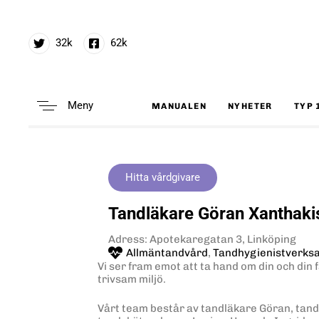
32k
62k
Meny
MANUALEN
NYHETER
TYP 
Type and hit enter
Hitta vårdgivare
Tandläkare Göran Xanthakis
Adress: Apotekaregatan 3, Linköping
Allmäntandvård
,
Tandhygienistverks
Vi ser fram emot att ta hand om din och din 
trivsam miljö.
Vårt team består av tandläkare Göran, tand