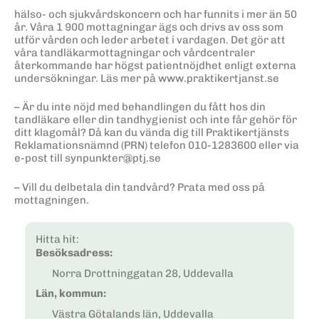
hälso- och sjukvårdskoncern och har funnits i mer än 50
år. Våra 1 900 mottagningar ägs och drivs av oss som
utför vården och leder arbetet i vardagen. Det gör att
våra tandläkarmottagningar och vårdcentraler
återkommande har högst patientnöjdhet enligt externa
undersökningar. Läs mer på www.praktikertjanst.se
– Är du inte nöjd med behandlingen du fått hos din
tandläkare eller din tandhygienist och inte får gehör för
ditt klagomål? Då kan du vända dig till Praktikertjänsts
Reklamationsnämnd (PRN) telefon 010-1283600 eller via
e-post till synpunkter@ptj.se
– Vill du delbetala din tandvård? Prata med oss på
mottagningen.
Hitta hit:
Besöksadress:
Norra Drottninggatan 28, Uddevalla
Län, kommun:
Västra Götalands län, Uddevalla