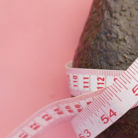
Driftsform
:
Privat, vårdavtal
Hitta hit:
Besöksadress:
Sturegatan 16, Stockholm
Län, kommun:
Stockholms län, Stockholm
Postadress:
Sturegatan 16, 114 36 STOCKHOLM
Telefonnummer:
08-667 23 88
Adress: Sturegatan 16, Stockholm
Öppettider:
Mån-Tor
08:30 – 17:00
Fre
08:30 – 14:00