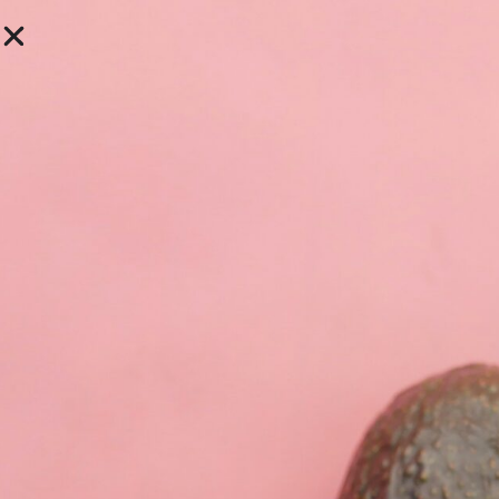
Hitta vårdgivare
Tandläkare Johan Aminoff
Adress: Sturegatan 16, Stockholm
Uppgift saknas
Ta kontakt med mottagningen för att lista ditt barn.
Därefter kallas barnet regelbundet till tandvården.
När mottagningen är stängd kan du vid akut behov av
vård vända dig till Cityakuten tandvård tel: 08-412 29 00
eller till Vårdguiden på telefon 08-320 100.
Driftsform