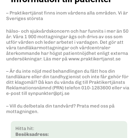
– Praktikertjänst finns inom vårdens alla områden. Vi är
Sveriges största
hälso- och sjukvårdskoncern och har funnits i mer än 50
år. Våra 1 900 mottagningar ägs och drivs av oss som
utför vården och leder arbetet i vardagen. Det gör att
våra tandläkarmottagningar och vårdcentraler
återkommande har högst patientnöjdhet enligt externa
undersökningar. Läs mer på www.praktikertjanst.se
– Är du inte nöjd med behandlingen du fått hos din
tandläkare eller din tandhygienist och inte får gehör för
ditt klagomål? Då kan du vända dig till Praktikertjänsts
Reklamationsnämnd (PRN) telefon 010-1283600 eller via
e-post till synpunkter@ptj.se
– Vill du delbetala din tandvård? Prata med oss på
mottagningen.
Hitta hit:
Besöksadress: