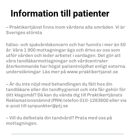
Information till patienter
– Praktikertjänst finns inom vårdens alla områden. Vi är
Sveriges största
hälso- och sjukvårdskoncern och har funnits i mer än 50
år. Våra 1 900 mottagningar ägs och drivs av oss som
utför vården och leder arbetet i vardagen. Det gör att
våra tandläkarmottagningar och vårdcentraler
återkommande har högst patientnöjdhet enligt externa
undersökningar. Läs mer på www.praktikertjanst.se
– Är du inte nöjd med behandlingen du fått hos din
tandläkare eller din tandhygienist och inte får gehör för
ditt klagomål? Då kan du vända dig till Praktikertjänsts
Reklamationsnämnd (PRN) telefon 010-1283600 eller via
e-post till synpunkter@ptj.se
– Vill du delbetala din tandvård? Prata med oss på
mottagningen.