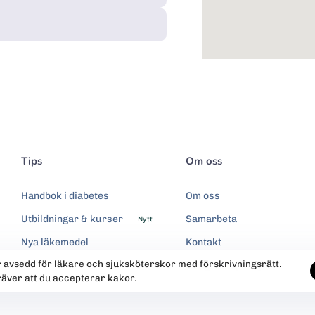
Tips
Om oss
Handbok i diabetes
Om oss
Utbildningar & kurser
Samarbeta
Nytt
Nya läkemedel
Kontakt
r avsedd för läkare och sjuksköterskor med förskrivningsrätt.
Integritetspolicy
räver att du accepterar kakor.