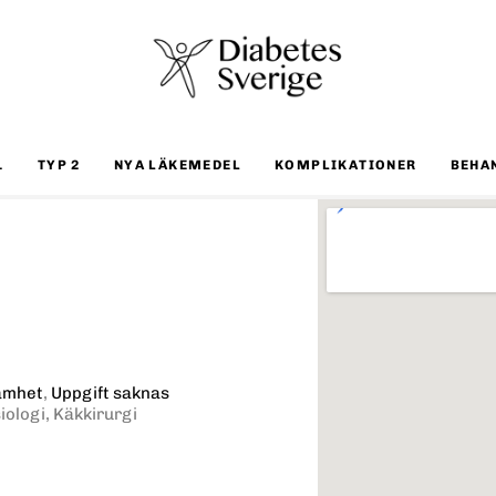
1
TYP 2
NYA LÄKEMEDEL
KOMPLIKATIONER
BEHA
amhet
,
Uppgift saknas
iologi, Käkkirurgi