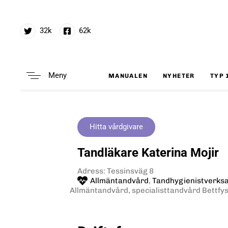
32k
62k
Meny
MANUALEN
NYHETER
TYP 
Type and hit enter
Hitta vårdgivare
Tandläkare Katerina Mojir
Adress: Tessinsväg 8
Allmäntandvård
,
Tandhygienistverks
Allmäntandvård, specialisttandvård Bettfys