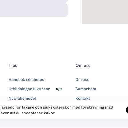
Tips
Om oss
Handbok i diabetes
Om oss
Utbildningar & kurser
Samarbeta
Nytt
Nya läkemedel
Kontakt
r avsedd för läkare och sjuksköterskor med förskrivningsrätt.
Integritetspolicy
räver att du accepterar kakor.