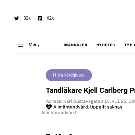
32k
62k
Meny
MANUALEN
NYHETER
TYP 
Type and hit enter
Hitta vårdgivare
Tandläkare Kjell Carlberg P
Adress: Karl Gustavsgatan 15, 411 25, G
Allmäntandvård
,
Uppgift saknas
Allmäntandvård