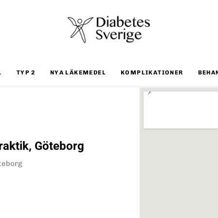
1
TYP 2
NYA LÄKEMEDEL
KOMPLIKATIONER
BEHA
raktik, Göteborg
öteborg