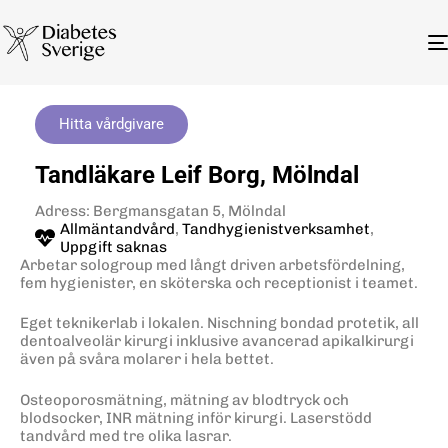
Hitta vårdgivare
Tandläkare Leif Borg, Mölndal
Adress: Bergmansgatan 5, Mölndal
Allmäntandvård
,
Tandhygienistverksamhet
,
Uppgift saknas
Arbetar sologroup med långt driven arbetsfördelning,
fem hygienister, en sköterska och receptionist i teamet.
Eget teknikerlab i lokalen. Nischning bondad protetik, all
dentoalveolär kirurgi inklusive avancerad apikalkirurgi
även på svåra molarer i hela bettet.
Osteoporosmätning, mätning av blodtryck och
blodsocker, INR mätning inför kirurgi. Laserstödd
tandvård med tre olika lasrar.