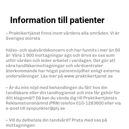
Information till patienter
– Praktikertjänst finns inom vårdens alla områden. Vi är
Sveriges största
hälso- och sjukvårdskoncern och har funnits i mer än 50
år. Våra 1 900 mottagningar ägs och drivs av oss som
utför vården och leder arbetet i vardagen. Det gör att
våra tandläkarmottagningar och vårdcentraler
återkommande har högst patientnöjdhet enligt externa
undersökningar. Läs mer på www.praktikertjanst.se
– Är du inte nöjd med behandlingen du fått hos din
tandläkare eller din tandhygienist och inte får gehör för
ditt klagomål? Då kan du vända dig till Praktikertjänsts
Reklamationsnämnd (PRN) telefon 010-1283600 eller via
e-post till synpunkter@ptj.se
– Vill du delbetala din tandvård? Prata med oss på
mottagningen.