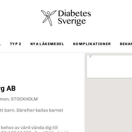
1
TYP 2
NYA LÄKEMEDEL
KOMPLIKATIONER
BEHA
rg AB
holmen, STOCKHOLM
tt barn. Därefter kallas barnet
behov av vård vända dig till