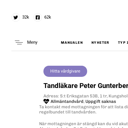
32k
62k
Meny
MANUALEN
NYHETER
TYP 
Type and hit enter
Hitta vårdgivare
Tandläkare Peter Gunterbe
Adress: S:t Eriksgatan 53B, 1 tr, Kungs
Allmäntandvård
,
Uppgift saknas
Ta kontakt med mottagningen för att lista di
regelbundet till tandvården.
När mottagningen är stängd kan du vid akut 