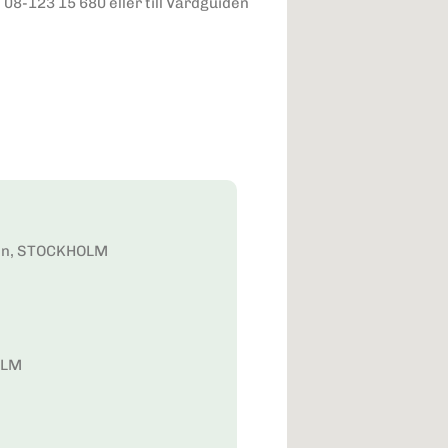
 08-123 15 680 eller till Vårdguiden
lmen, STOCKHOLM
OLM