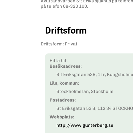
Akuttandvården S:t Eriks sjukhus på telefon
på telefon 08-320 100.
Driftsform
Driftsform
:
Privat
Hitta hit:
Besöksadress:
S:t Eriksgatan 53B, 1 tr, Kungsho
Län, kommun:
Stockholms län, Stockholm
Postadress:
St Eriksgatan 53 B, 112 34 STOCKH
Webbplats:
http://www.gunterberg.se