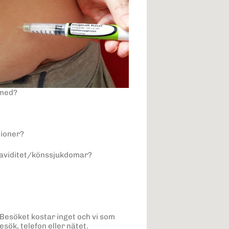
 med?
ationer?
graviditet/könssjukdomar?
r. Besöket kostar inget och vi som
esök, telefon eller nätet.