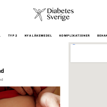
1
TYP 2
NYA LÄKEMEDEL
KOMPLIKATIONER
BEHA
nd
nd