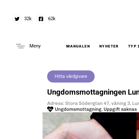
32k
62k
Meny
MANUALEN
NYHETER
TYP 
Type and hit enter
Hitta vårdgivare
Ungdomsmottagningen Lu
Adress: Stora Södergtan 47, våning 3, Lu
Ungdomsmottagning
,
Uppgift saknas