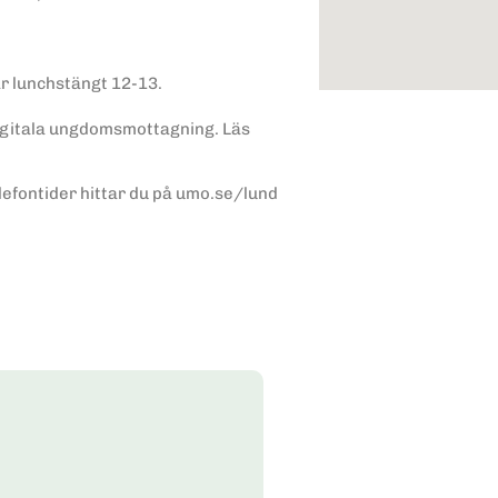
ar lunchstängt 12-13.
igitala ungdomsmottagning. Läs
lefontider hittar du på umo.se/lund