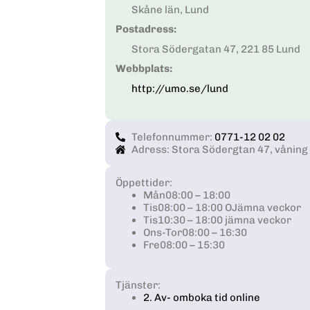
Skåne län, Lund
Postadress:
Stora Södergatan 47, 221 85 Lund
Webbplats:
http://umo.se/lund
Telefonnummer:
0771-12 02 02
Adress: Stora Södergtan 47, våning 
Öppettider:
Mån
08:00 – 18:00
Tis
08:00 – 18:00 OJämna veckor
Tis
10:30 – 18:00 jämna veckor
Ons-Tor
08:00 – 16:30
Fre
08:00 – 15:30
Tjänster:
2. Av- omboka tid online