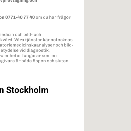
 A provtagning och
fon 0771-40 77 40
om du har frågor
edicin och bild- och
jukvård. Våra tjänster kännetecknas
ratoriemedicinskaanalyser och bild-
etydelse vid diagnostik,
åra enheter fungerar som en
sgivare är både öppen och sluten
on Stockholm