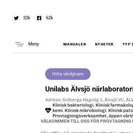
32k
62k
Meny
MANUALEN
NYHETER
TYP 
Type and hit enter
Hitta vårdgivare
Unilabs Älvsjö närlaborato
Adress: Solberga Hagväg 1, Älvsjö VC, Ä
Klinisk bakteriologi
,
Klinisk farmakolo
kemi
,
Klinisk mikrobiologi
,
Klinisk pato
Provtagningsverksamhet, öppen vård
VÄLKOMMEN TILL OSS FÖR PROVTAGNING 