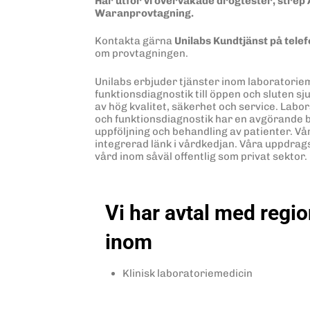
Här utför vi övervakade drogtester, strep
Waranprovtagning.
Kontakta gärna
Unilabs Kundtjänst på tele
om provtagningen.
Unilabs erbjuder tjänster inom laboratoriem
funktionsdiagnostik till öppen och sluten s
av hög kvalitet, säkerhet och service. Labo
och funktionsdiagnostik har en avgörande b
uppföljning och behandling av patienter. V
integrerad länk i vårdkedjan. Våra uppdrag
vård inom såväl offentlig som privat sektor.
Vi har avtal med regi
inom
Klinisk laboratoriemedicin