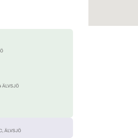
JÖ
44 ÄLVSJÖ
VC, ÄLVSJÖ