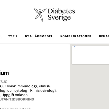
1
TYP 2
NYA LÄKEMEDEL
KOMPLIKATIONER
BEHA
rium
LVSJÖ
gi
,
Klinisk immunologi
,
Klinisk
logi och cytologi
,
Klinisk virologi
,
,
Uppgift saknas
UTAN TIDSBOKNING