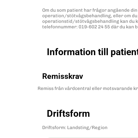
Om du som patient har frågor angående d
operation/stötvågsbehandling, eller om du v
operationstid/stötvågsbehandling kan du k
telefonnummer: 019-602 24 55 där du kan bo
Information till patien
Remisskrav
Remiss från vårdcentral eller motsvarande krä
Driftsform
Driftsform
:
Landsting/Region