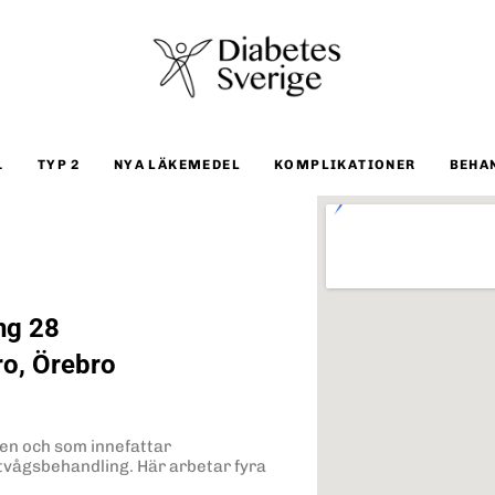
1
TYP 2
NYA LÄKEMEDEL
KOMPLIKATIONER
BEHA
ng 28
ro, Örebro
gen och som innefattar
tvågsbehandling. Här arbetar fyra