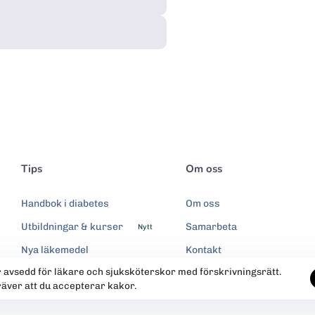
Tips
Om oss
Handbok i diabetes
Om oss
Utbildningar & kurser
Samarbeta
Nytt
Nya läkemedel
Kontakt
r avsedd för läkare och sjuksköterskor med förskrivningsrätt.
Integritetspolicy
räver att du accepterar kakor.