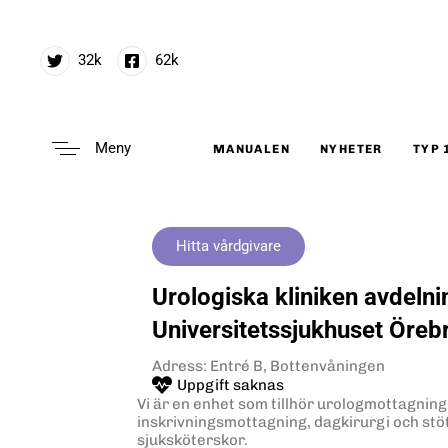
32k
62k
Meny
MANUALEN
NYHETER
TYP 
Type and hit enter
Hitta vårdgivare
Urologiska kliniken avdelni
Universitetssjukhuset Öreb
Adress: Entré B, Bottenvåningen
Uppgift saknas
Vi är en enhet som tillhör urologmottagnin
inskrivningsmottagning, dagkirurgi och stö
sjuksköterskor.