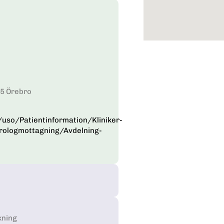
85 Örebro
uso/Patientinformation/Kliniker-
rologmottagning/Avdelning-
kning