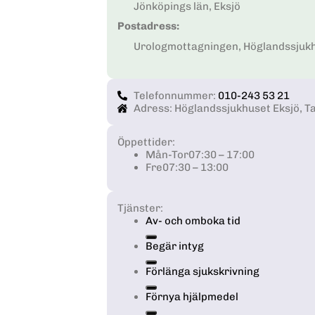
Jönköpings län, Eksjö
Postadress:
Urologmottagningen, Höglandssjukh
Telefonnummer:
010-243 53 21
Adress: Höglandssjukhuset Eksjö, Ta
Öppettider:
Mån-Tor
07:30 – 17:00
Fre
07:30 – 13:00
Tjänster:
Av- och omboka tid
Begär intyg
Förlänga sjukskrivning
Förnya hjälpmedel