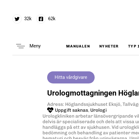
32k
62k
Meny
MANUALEN
NYHETER
TYP 
Type and hit enter
Hitta vårdgivare
Urologmottagningen Högla
Adress: Höglandssjukhuset Eksjö, Tallväg
Uppgift saknas
,
Urologi
Urologkliniken arbetar länsövergripande vil
delvis är specialiserade och dels att vissa 
handläggs på ett av sjukhusen. Vid urologkl
bedömning och behandling av patienter me
hematuri och besvär från urinvägarna. Urol