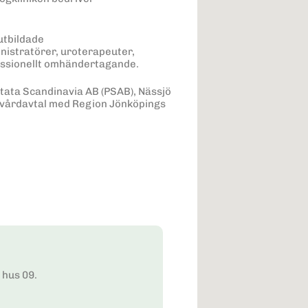
tutbildade
istratörer, uroterapeuter,
fessionellt omhändertagande.
ostata Scandinavia AB (PSAB), Nässjö
vårdavtal med Region Jönköpings
 hus 09.