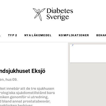
1
TYP 2
NYA LÄKEMEDEL
KOMPLIKATIONER
BEHA
ndsjukhuset Eksjö
en, hus 09.
ket innebär att de tre sjukhusen
urologiska sjukdomstillstånd bara
iniken genomför vi utredning,
d bland annat prostatabesvär,
ogkliniken bedriver