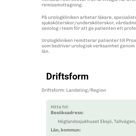
remissmottagning.
På urologkliniken arbetar läkare, specialis
sjuksköterskor/undersköterskor, vårdadmin
sexolog i team för att ge patienten ett pro
Urologkliniken remitterar patienter till Pr
som bedriver urologisk verksamhet genom 
län.
Driftsform
Driftsform
:
Landsting/Region
Hitta hit:
Besöksadress:
Höglandssjukhuset Eksjö, Tallvägen,
Län, kommun: