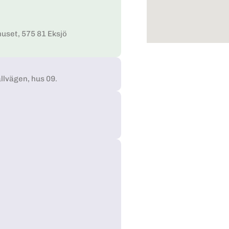
uset, 575 81 Eksjö
llvägen, hus 09.