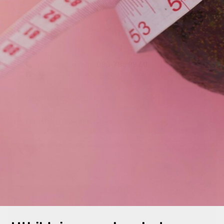
Västerbottens län, Umeå
Postadress:
Neurorehab Sävar Kungsv 8A, 91831 Sävar
Telefonnummer:
090-785 98 50
Adress: Neurorehab Sävar, Kungsv 8A
Öppettider: Uppgift saknas
Tjänster: Uppgift saknas