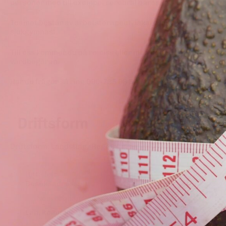
personer med till exempel cerebral pares.
Teamet består av arbetsterapeut, läkare, psykolog och
sjukgymnast.
Till oss kommer du på remiss eller med egen
vårdbegäran.
Har du frågor så ring 090-785 98 50
Driftsform
Driftsform
:
Landsting/Region
Hitta hit:
Besöksadress:
Neurorehab Sävar, Kungsv 8A
Län, kommun: