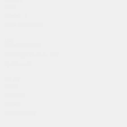
Aktuellt
Start
Nyheter
2
Öppna föreläsningar
Tips
Handbok i diabetes
Utbildningar & kurser
Nytt
Nya läkemedel
Om oss
Om oss
Samarbeta
Kontakt
Integritetspolicy