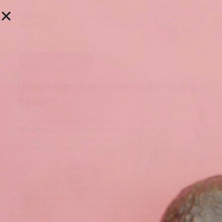
Hitta vårdgivare
Utredningsteam vuxenhabilitering
Sävar
Adress: Neurorehab Sävar, Kungsv 8A
Neurologisk rehabilitering
,
Uppgift saknas
Vår målgrupp är personer med en medfödd eller tidigt
förvärvad funktionsnedsättning (före 16 års ålder).
Vi utreder och ställer diagnos.
En utredning kan gälla frågor om exempelvis
begåvningsnivå/kognitiva nedsättningar,
neuropsykiatriska tillstånd inom framför allt
autismspektrumområdet samt försämringstillstånd hos