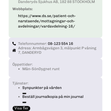
Danderyds Sjukhus AB, 182 88 STOCKHOLM
Webbplats:
https://www.ds.se/patient-och-
narstaende/mottagningar-och-
avdelningar/vardavdelning-16/
Telefonnummer:
08-123 554 16
Adress: Armbågsvägen 3, målpunkt P våning
7, DANDERYD
Öppettider:
Mån-Sön
Dygnet runt
Tjänster:
Synpunkter på vården
Beställ journalkopia på min journal
Visa fler