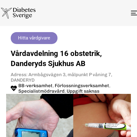
Hitta vårdgivare
Vårdavdelning 16 obstetrik,
Danderyds Sjukhus AB
Adress: Armbågsvägen 3, målpunkt P våning 7,
DANDERYD
BB-verksamhet
,
Förlossningsverksamhet
,
Specialistmödravård
,
Uppgift saknas