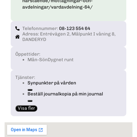
narstaende/mottagningar-och-
avdelningar/vardavdelning-64/
Telefonnummer:
08-123 554 64
Adress: Entrévägen 2, Målpunkt I våning 8,
DANDERYD
Öppettider:
Mån-Sön
Dygnet runt
Tjänster:
Synpunkter på vården
Beställ journalkopia på min journal
Visa fler