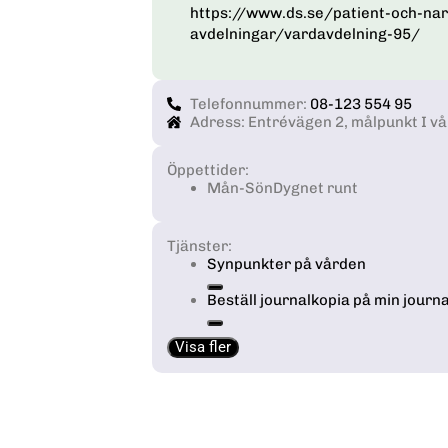
https://www.ds.se/patient-och-na
avdelningar/vardavdelning-95/
Telefonnummer:
08-123 554 95
Adress: Entrévägen 2, målpunkt I v
Öppettider:
Mån-Sön
Dygnet runt
Tjänster:
Synpunkter på vården
Beställ journalkopia på min journa
Visa fler