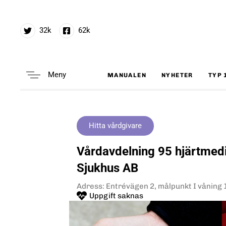
32k
62k
Meny
MANUALEN
NYHETER
TYP 
Type and hit enter
Hitta vårdgivare
Vårdavdelning 95 hjärtmed
Sjukhus AB
Adress: Entrévägen 2, målpunkt I våning
Uppgift saknas