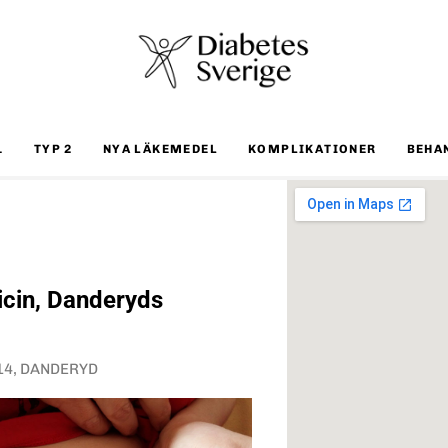
1
TYP 2
NYA LÄKEMEDEL
KOMPLIKATIONER
BEHA
icin, Danderyds
 14, DANDERYD