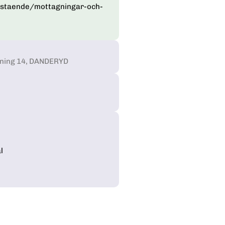
rstaende/mottagningar-och-
åning 14, DANDERYD
l