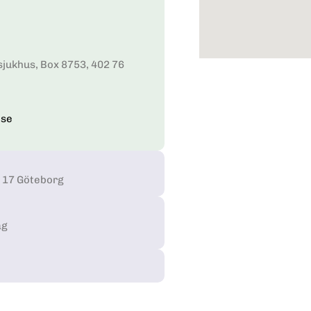
jukhus, Box 8753, 402 76
.se
7 17 Göteborg
ag