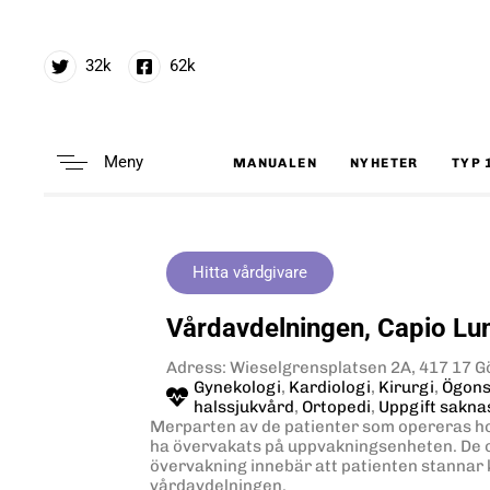
32k
62k
Meny
MANUALEN
NYHETER
TYP 
Type and hit enter
Hitta vårdgivare
Vårdavdelningen, Capio Lu
Adress: Wieselgrensplatsen 2A, 417 17 
Gynekologi
,
Kardiologi
,
Kirurgi
,
Ögons
halssjukvård
,
Ortopedi
,
Uppgift sakna
Merparten av de patienter som opereras ho
ha övervakats på uppvakningsenheten. De 
övervakning innebär att patienten stannar 
vårdavdelningen.