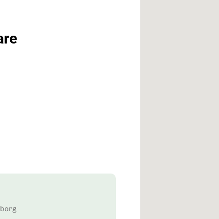
are
eborg