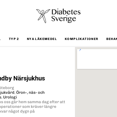
1
TYP 2
NYA LÄKEMEDEL
KOMPLIKATIONER
BEHA
ndby Närsjukhus
Göteborg
jukvård
,
Öron-, näs- och
s
,
Urologi
s oss går hem samma dag efter att
operationer som kräver längre
kvar något dygn på