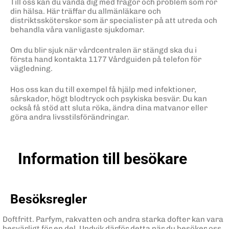
Till oss kan du vända dig med frågor och problem som rör
din hälsa. Här träffar du allmänläkare och
distriktssköterskor som är specialister på att utreda och
behandla våra vanligaste sjukdomar.
Om du blir sjuk när vårdcentralen är stängd ska du i
första hand kontakta 1177 Vårdguiden på telefon för
vägledning.
Hos oss kan du till exempel få hjälp med infektioner,
sårskador, högt blodtryck och psykiska besvär. Du kan
också få stöd att sluta röka, ändra dina matvanor eller
göra andra livsstilsförändringar.
Information till besökare
Besöksregler
Doftfritt. Parfym, rakvatten och andra starka dofter kan vara
besvärligt för en del. Undvik därför detta när du besöker oss.