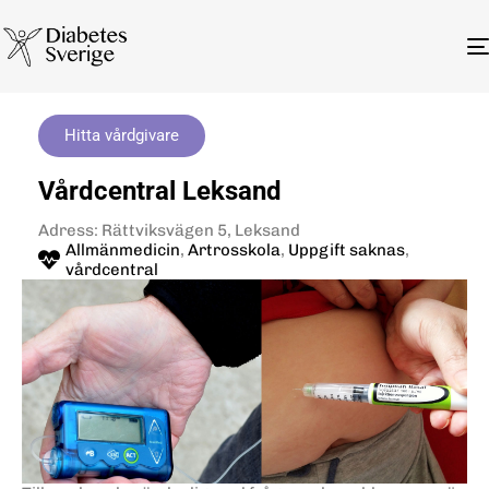
Hitta vårdgivare
Vårdcentral Leksand
Adress: Rättviksvägen 5, Leksand
Allmänmedicin
,
Artrosskola
,
Uppgift saknas
,
vårdcentral